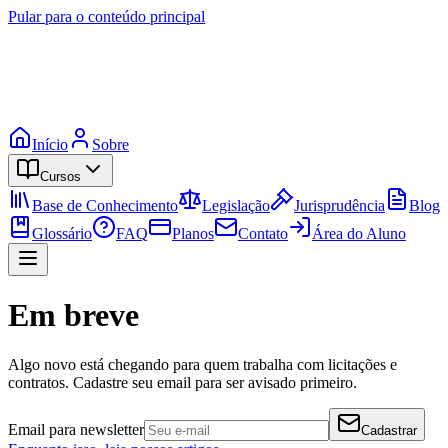
Pular para o conteúdo principal
Início
Sobre
Cursos
Base de Conhecimento
Legislação
Jurisprudência
Blog
Glossário
FAQ
Planos
Contato
Área do Aluno
Em breve
Algo novo está chegando para quem trabalha com licitações e
contratos. Cadastre seu email para ser avisado primeiro.
Email para newsletter
Cadastrar