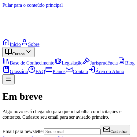
Pular para o conteúdo principal
Início
Sobre
Cursos
Base de Conhecimento
Legislação
Jurisprudência
Blog
Glossário
FAQ
Planos
Contato
Área do Aluno
Em breve
Algo novo está chegando para quem trabalha com licitações e
contratos. Cadastre seu email para ser avisado primeiro.
Email para newsletter
Cadastrar