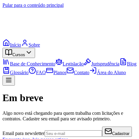
Pular para o conteúdo principal
Início
Sobre
Cursos
Base de Conhecimento
Legislação
Jurisprudência
Blog
Glossário
FAQ
Planos
Contato
Área do Aluno
Em breve
Algo novo está chegando para quem trabalha com licitações e
contratos. Cadastre seu email para ser avisado primeiro.
Email para newsletter
Cadastrar