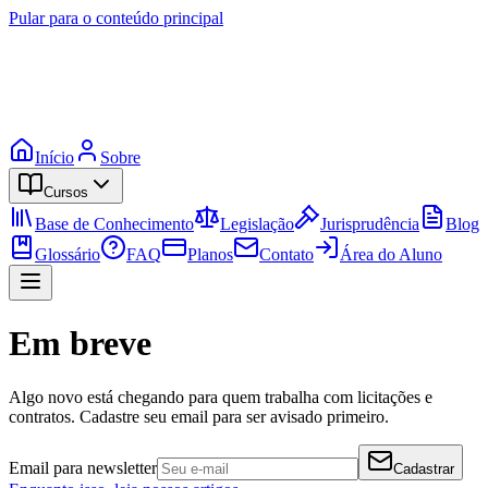
Pular para o conteúdo principal
Início
Sobre
Cursos
Base de Conhecimento
Legislação
Jurisprudência
Blog
Glossário
FAQ
Planos
Contato
Área do Aluno
Em breve
Algo novo está chegando para quem trabalha com licitações e
contratos. Cadastre seu email para ser avisado primeiro.
Email para newsletter
Cadastrar