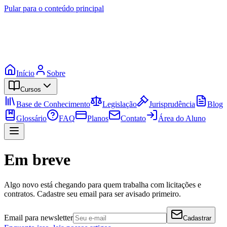
Pular para o conteúdo principal
Início
Sobre
Cursos
Base de Conhecimento
Legislação
Jurisprudência
Blog
Glossário
FAQ
Planos
Contato
Área do Aluno
Em breve
Algo novo está chegando para quem trabalha com licitações e
contratos. Cadastre seu email para ser avisado primeiro.
Email para newsletter
Cadastrar