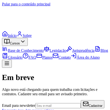
Pular para o conteúdo principal
Início
Sobre
Cursos
Base de Conhecimento
Legislação
Jurisprudência
Blog
Glossário
FAQ
Planos
Contato
Área do Aluno
Em breve
Algo novo está chegando para quem trabalha com licitações e
contratos. Cadastre seu email para ser avisado primeiro.
Email para newsletter
Cadastrar