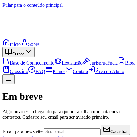
Pular para o conteúdo principal
Início
Sobre
Cursos
Base de Conhecimento
Legislação
Jurisprudência
Blog
Glossário
FAQ
Planos
Contato
Área do Aluno
Em breve
Algo novo está chegando para quem trabalha com licitações e
contratos. Cadastre seu email para ser avisado primeiro.
Email para newsletter
Cadastrar