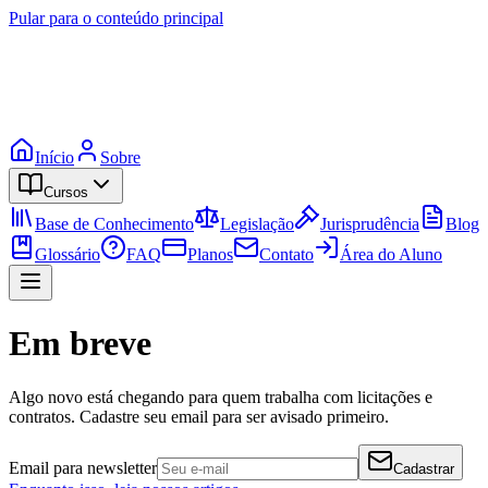
Pular para o conteúdo principal
Início
Sobre
Cursos
Base de Conhecimento
Legislação
Jurisprudência
Blog
Glossário
FAQ
Planos
Contato
Área do Aluno
Em breve
Algo novo está chegando para quem trabalha com licitações e
contratos. Cadastre seu email para ser avisado primeiro.
Email para newsletter
Cadastrar