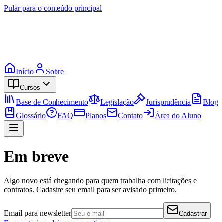
Pular para o conteúdo principal
Início
Sobre
Cursos
Base de Conhecimento
Legislação
Jurisprudência
Blog
Glossário
FAQ
Planos
Contato
Área do Aluno
Em breve
Algo novo está chegando para quem trabalha com licitações e
contratos. Cadastre seu email para ser avisado primeiro.
Email para newsletter
Cadastrar