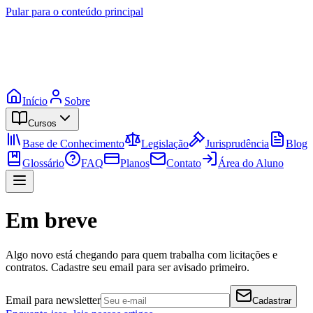
Pular para o conteúdo principal
Início
Sobre
Cursos
Base de Conhecimento
Legislação
Jurisprudência
Blog
Glossário
FAQ
Planos
Contato
Área do Aluno
Em breve
Algo novo está chegando para quem trabalha com licitações e
contratos. Cadastre seu email para ser avisado primeiro.
Email para newsletter
Cadastrar