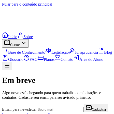
Pular para o conteúdo principal
Início
Sobre
Cursos
Base de Conhecimento
Legislação
Jurisprudência
Blog
Glossário
FAQ
Planos
Contato
Área do Aluno
Em breve
Algo novo está chegando para quem trabalha com licitações e
contratos. Cadastre seu email para ser avisado primeiro.
Email para newsletter
Cadastrar