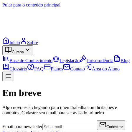
Pular para o conteúdo principal
Início
Sobre
Cursos
Base de Conhecimento
Legislação
Jurisprudência
Blog
Glossário
FAQ
Planos
Contato
Área do Aluno
Em breve
Algo novo está chegando para quem trabalha com licitações e
contratos. Cadastre seu email para ser avisado primeiro.
Email para newsletter
Cadastrar