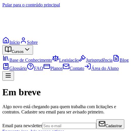
Pular para o conteúdo principal
Início
Sobre
Cursos
Base de Conhecimento
Legislação
Jurisprudência
Blog
Glossário
FAQ
Planos
Contato
Área do Aluno
Em breve
Algo novo está chegando para quem trabalha com licitações e
contratos. Cadastre seu email para ser avisado primeiro.
Email para newsletter
Cadastrar