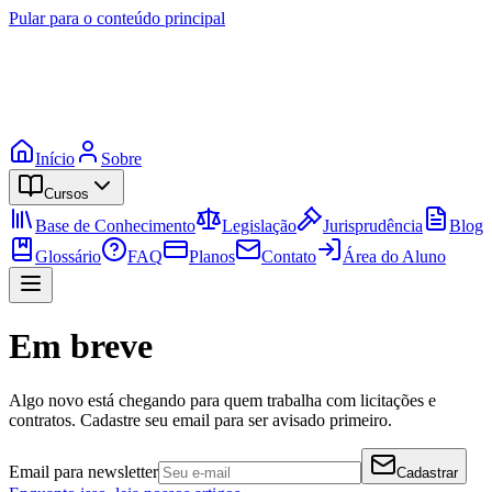
Pular para o conteúdo principal
Início
Sobre
Cursos
Base de Conhecimento
Legislação
Jurisprudência
Blog
Glossário
FAQ
Planos
Contato
Área do Aluno
Em breve
Algo novo está chegando para quem trabalha com licitações e
contratos. Cadastre seu email para ser avisado primeiro.
Email para newsletter
Cadastrar