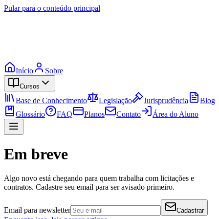
Pular para o conteúdo principal
Início
Sobre
Cursos
Base de Conhecimento
Legislação
Jurisprudência
Blog
Glossário
FAQ
Planos
Contato
Área do Aluno
Em breve
Algo novo está chegando para quem trabalha com licitações e
contratos. Cadastre seu email para ser avisado primeiro.
Email para newsletter
Cadastrar