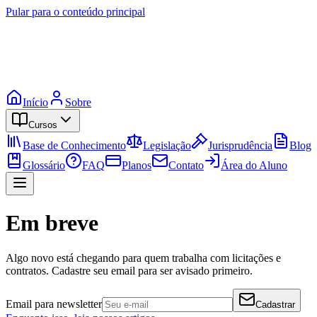
Pular para o conteúdo principal
Início
Sobre
Cursos
Base de Conhecimento
Legislação
Jurisprudência
Blog
Glossário
FAQ
Planos
Contato
Área do Aluno
Em breve
Algo novo está chegando para quem trabalha com licitações e
contratos. Cadastre seu email para ser avisado primeiro.
Email para newsletter
Cadastrar