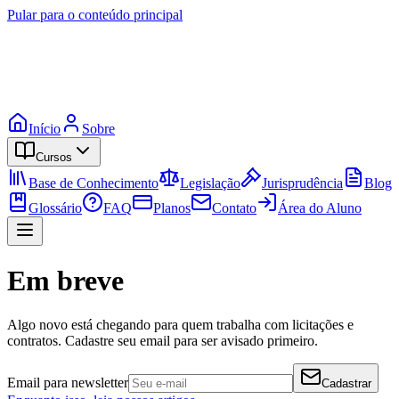
Pular para o conteúdo principal
Início
Sobre
Cursos
Base de Conhecimento
Legislação
Jurisprudência
Blog
Glossário
FAQ
Planos
Contato
Área do Aluno
Em breve
Algo novo está chegando para quem trabalha com licitações e
contratos. Cadastre seu email para ser avisado primeiro.
Email para newsletter
Cadastrar