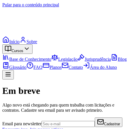
Pular para o conteúdo principal
Início
Sobre
Cursos
Base de Conhecimento
Legislação
Jurisprudência
Blog
Glossário
FAQ
Planos
Contato
Área do Aluno
Em breve
Algo novo está chegando para quem trabalha com licitações e
contratos. Cadastre seu email para ser avisado primeiro.
Email para newsletter
Cadastrar