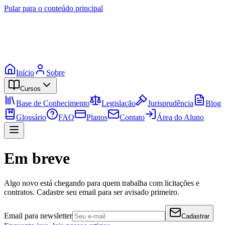
Pular para o conteúdo principal
Início
Sobre
Cursos
Base de Conhecimento
Legislação
Jurisprudência
Blog
Glossário
FAQ
Planos
Contato
Área do Aluno
Em breve
Algo novo está chegando para quem trabalha com licitações e
contratos. Cadastre seu email para ser avisado primeiro.
Email para newsletter
Cadastrar