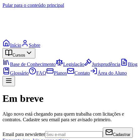
Pular para o conteúdo principal
Início
Sobre
Cursos
Base de Conhecimento
Legislação
Jurisprudência
Blog
Glossário
FAQ
Planos
Contato
Área do Aluno
Em breve
Algo novo está chegando para quem trabalha com licitações e
contratos. Cadastre seu email para ser avisado primeiro.
Email para newsletter
Cadastrar