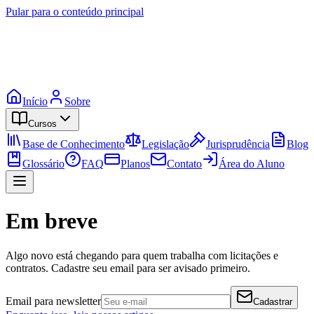
Pular para o conteúdo principal
Início
Sobre
Cursos
Base de Conhecimento
Legislação
Jurisprudência
Blog
Glossário
FAQ
Planos
Contato
Área do Aluno
Em breve
Algo novo está chegando para quem trabalha com licitações e
contratos. Cadastre seu email para ser avisado primeiro.
Email para newsletter
Cadastrar