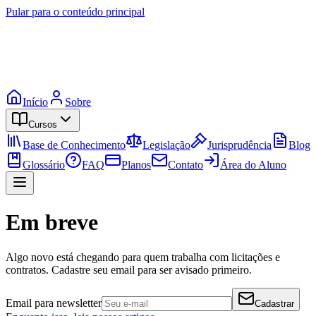
Pular para o conteúdo principal
Início
Sobre
Cursos
Base de Conhecimento
Legislação
Jurisprudência
Blog
Glossário
FAQ
Planos
Contato
Área do Aluno
Em breve
Algo novo está chegando para quem trabalha com licitações e
contratos. Cadastre seu email para ser avisado primeiro.
Email para newsletter
Cadastrar