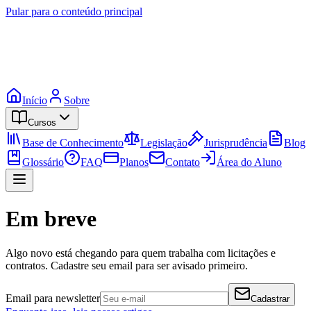
Pular para o conteúdo principal
Início
Sobre
Cursos
Base de Conhecimento
Legislação
Jurisprudência
Blog
Glossário
FAQ
Planos
Contato
Área do Aluno
Em breve
Algo novo está chegando para quem trabalha com licitações e
contratos. Cadastre seu email para ser avisado primeiro.
Email para newsletter
Cadastrar