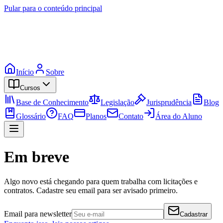
Pular para o conteúdo principal
Início
Sobre
Cursos
Base de Conhecimento
Legislação
Jurisprudência
Blog
Glossário
FAQ
Planos
Contato
Área do Aluno
Em breve
Algo novo está chegando para quem trabalha com licitações e
contratos. Cadastre seu email para ser avisado primeiro.
Email para newsletter
Cadastrar