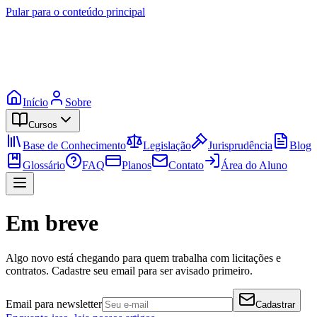
Pular para o conteúdo principal
Início
Sobre
Cursos
Base de Conhecimento
Legislação
Jurisprudência
Blog
Glossário
FAQ
Planos
Contato
Área do Aluno
Em breve
Algo novo está chegando para quem trabalha com licitações e
contratos. Cadastre seu email para ser avisado primeiro.
Email para newsletter
Cadastrar