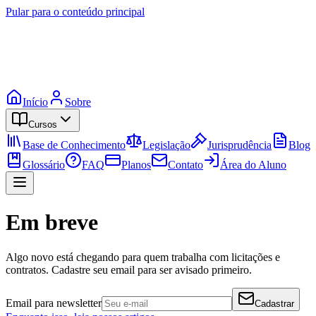
Pular para o conteúdo principal
Início
Sobre
Cursos
Base de Conhecimento
Legislação
Jurisprudência
Blog
Glossário
FAQ
Planos
Contato
Área do Aluno
Em breve
Algo novo está chegando para quem trabalha com licitações e
contratos. Cadastre seu email para ser avisado primeiro.
Email para newsletter
Cadastrar