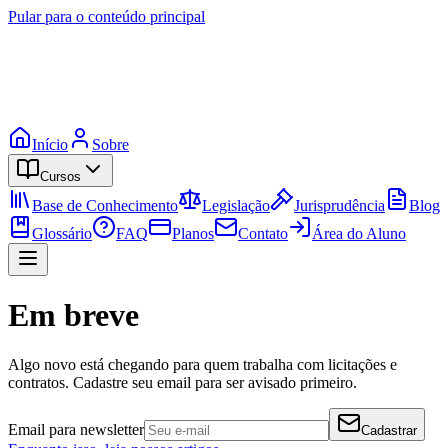
Pular para o conteúdo principal
Início
Sobre
Cursos
Base de Conhecimento
Legislação
Jurisprudência
Blog
Glossário
FAQ
Planos
Contato
Área do Aluno
Em breve
Algo novo está chegando para quem trabalha com licitações e
contratos. Cadastre seu email para ser avisado primeiro.
Email para newsletter
Cadastrar