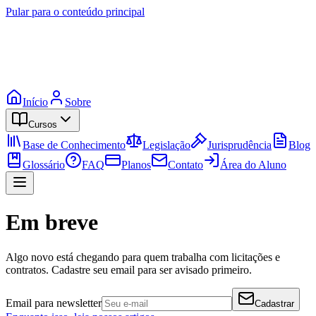
Pular para o conteúdo principal
Início
Sobre
Cursos
Base de Conhecimento
Legislação
Jurisprudência
Blog
Glossário
FAQ
Planos
Contato
Área do Aluno
Em breve
Algo novo está chegando para quem trabalha com licitações e
contratos. Cadastre seu email para ser avisado primeiro.
Email para newsletter
Cadastrar