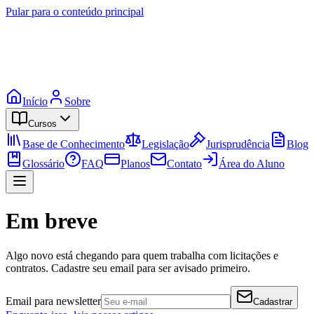
Pular para o conteúdo principal
Início
Sobre
Cursos
Base de Conhecimento
Legislação
Jurisprudência
Blog
Glossário
FAQ
Planos
Contato
Área do Aluno
Em breve
Algo novo está chegando para quem trabalha com licitações e
contratos. Cadastre seu email para ser avisado primeiro.
Email para newsletter
Cadastrar