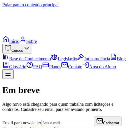
Pular para o conteúdo principal
Início
Sobre
Cursos
Base de Conhecimento
Legislação
Jurisprudência
Blog
Glossário
FAQ
Planos
Contato
Área do Aluno
Em breve
Algo novo está chegando para quem trabalha com licitações e
contratos. Cadastre seu email para ser avisado primeiro.
Email para newsletter
Cadastrar