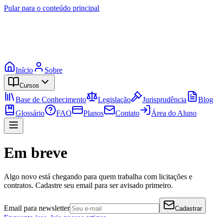
Pular para o conteúdo principal
Início
Sobre
Cursos
Base de Conhecimento
Legislação
Jurisprudência
Blog
Glossário
FAQ
Planos
Contato
Área do Aluno
Em breve
Algo novo está chegando para quem trabalha com licitações e
contratos. Cadastre seu email para ser avisado primeiro.
Email para newsletter
Cadastrar