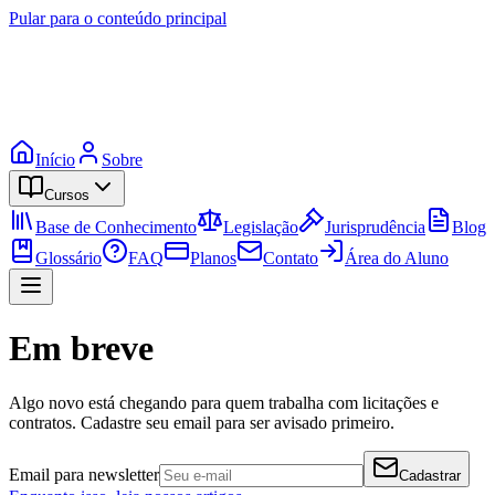
Pular para o conteúdo principal
Início
Sobre
Cursos
Base de Conhecimento
Legislação
Jurisprudência
Blog
Glossário
FAQ
Planos
Contato
Área do Aluno
Em breve
Algo novo está chegando para quem trabalha com licitações e
contratos. Cadastre seu email para ser avisado primeiro.
Email para newsletter
Cadastrar