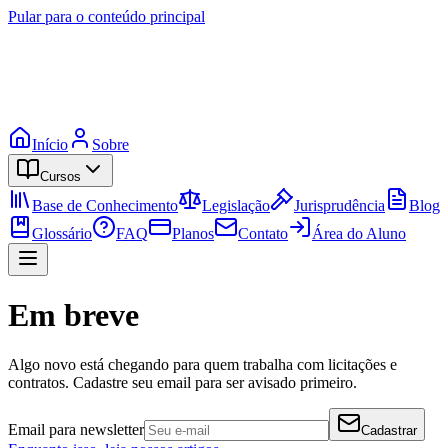
Pular para o conteúdo principal
Início
Sobre
Cursos
Base de Conhecimento
Legislação
Jurisprudência
Blog
Glossário
FAQ
Planos
Contato
Área do Aluno
Em breve
Algo novo está chegando para quem trabalha com licitações e
contratos. Cadastre seu email para ser avisado primeiro.
Email para newsletter
Cadastrar