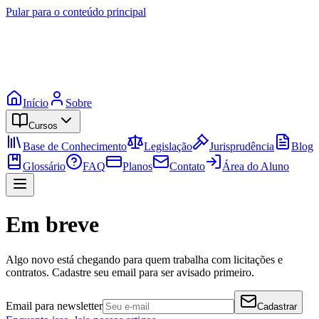
Pular para o conteúdo principal
Início
Sobre
Cursos
Base de Conhecimento
Legislação
Jurisprudência
Blog
Glossário
FAQ
Planos
Contato
Área do Aluno
Em breve
Algo novo está chegando para quem trabalha com licitações e
contratos. Cadastre seu email para ser avisado primeiro.
Email para newsletter
Cadastrar