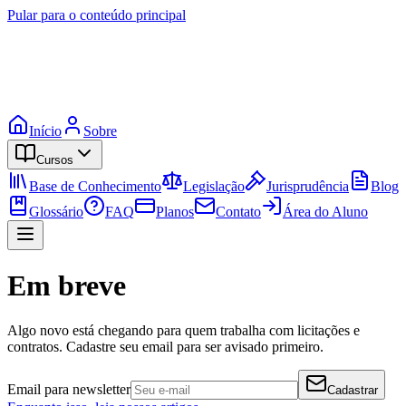
Pular para o conteúdo principal
Início
Sobre
Cursos
Base de Conhecimento
Legislação
Jurisprudência
Blog
Glossário
FAQ
Planos
Contato
Área do Aluno
Em breve
Algo novo está chegando para quem trabalha com licitações e
contratos. Cadastre seu email para ser avisado primeiro.
Email para newsletter
Cadastrar