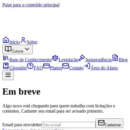
Pular para o conteúdo principal
Início
Sobre
Cursos
Base de Conhecimento
Legislação
Jurisprudência
Blog
Glossário
FAQ
Planos
Contato
Área do Aluno
Em breve
Algo novo está chegando para quem trabalha com licitações e
contratos. Cadastre seu email para ser avisado primeiro.
Email para newsletter
Cadastrar