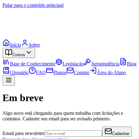
Pular para o conteúdo principal
Início
Sobre
Cursos
Base de Conhecimento
Legislação
Jurisprudência
Blog
Glossário
FAQ
Planos
Contato
Área do Aluno
Em breve
Algo novo está chegando para quem trabalha com licitações e
contratos. Cadastre seu email para ser avisado primeiro.
Email para newsletter
Cadastrar