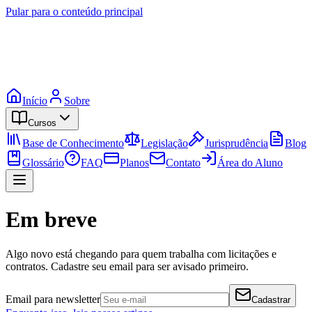
Pular para o conteúdo principal
Início
Sobre
Cursos
Base de Conhecimento
Legislação
Jurisprudência
Blog
Glossário
FAQ
Planos
Contato
Área do Aluno
Em breve
Algo novo está chegando para quem trabalha com licitações e
contratos. Cadastre seu email para ser avisado primeiro.
Email para newsletter
Cadastrar