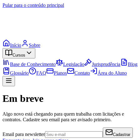
Pular para o conteúdo principal
Início
Sobre
Cursos
Base de Conhecimento
Legislação
Jurisprudência
Blog
Glossário
FAQ
Planos
Contato
Área do Aluno
Em breve
Algo novo está chegando para quem trabalha com licitações e
contratos. Cadastre seu email para ser avisado primeiro.
Email para newsletter
Cadastrar