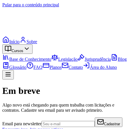
Pular para o conteúdo principal
Início
Sobre
Cursos
Base de Conhecimento
Legislação
Jurisprudência
Blog
Glossário
FAQ
Planos
Contato
Área do Aluno
Em breve
Algo novo está chegando para quem trabalha com licitações e
contratos. Cadastre seu email para ser avisado primeiro.
Email para newsletter
Cadastrar