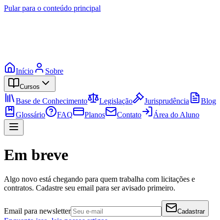
Pular para o conteúdo principal
Início
Sobre
Cursos
Base de Conhecimento
Legislação
Jurisprudência
Blog
Glossário
FAQ
Planos
Contato
Área do Aluno
Em breve
Algo novo está chegando para quem trabalha com licitações e
contratos. Cadastre seu email para ser avisado primeiro.
Email para newsletter
Cadastrar