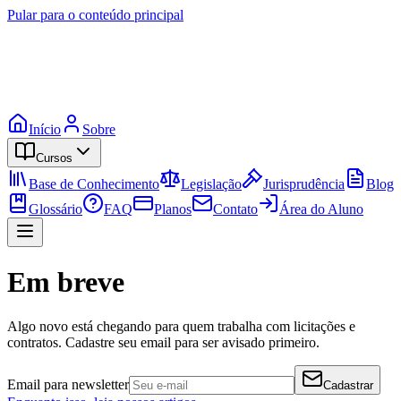
Pular para o conteúdo principal
Início
Sobre
Cursos
Base de Conhecimento
Legislação
Jurisprudência
Blog
Glossário
FAQ
Planos
Contato
Área do Aluno
Em breve
Algo novo está chegando para quem trabalha com licitações e
contratos. Cadastre seu email para ser avisado primeiro.
Email para newsletter
Cadastrar