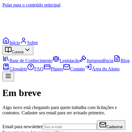
Pular para o conteúdo principal
Início
Sobre
Cursos
Base de Conhecimento
Legislação
Jurisprudência
Blog
Glossário
FAQ
Planos
Contato
Área do Aluno
Em breve
Algo novo está chegando para quem trabalha com licitações e
contratos. Cadastre seu email para ser avisado primeiro.
Email para newsletter
Cadastrar