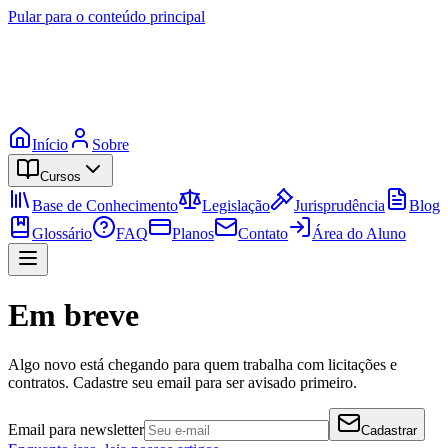
Pular para o conteúdo principal
Início
Sobre
Cursos
Base de Conhecimento
Legislação
Jurisprudência
Blog
Glossário
FAQ
Planos
Contato
Área do Aluno
Em breve
Algo novo está chegando para quem trabalha com licitações e
contratos. Cadastre seu email para ser avisado primeiro.
Email para newsletter
Cadastrar