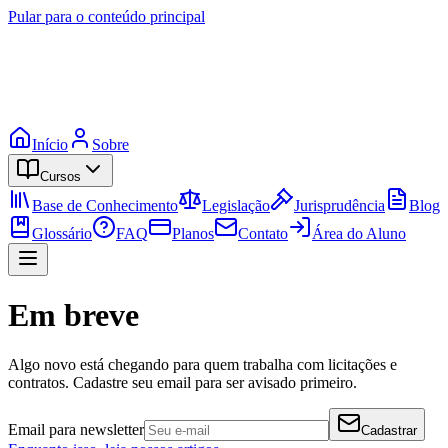
Pular para o conteúdo principal
Início
Sobre
Cursos
Base de Conhecimento
Legislação
Jurisprudência
Blog
Glossário
FAQ
Planos
Contato
Área do Aluno
Em breve
Algo novo está chegando para quem trabalha com licitações e
contratos. Cadastre seu email para ser avisado primeiro.
Email para newsletter
Cadastrar