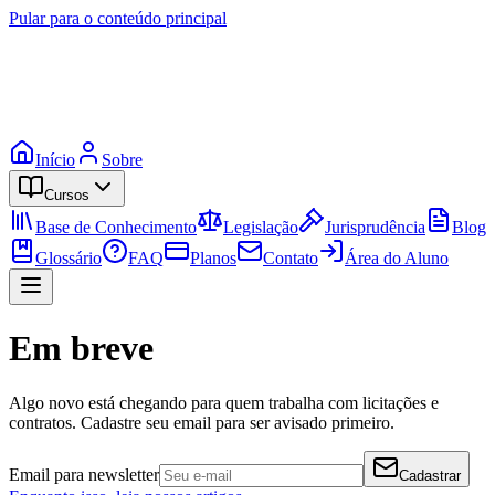
Pular para o conteúdo principal
Início
Sobre
Cursos
Base de Conhecimento
Legislação
Jurisprudência
Blog
Glossário
FAQ
Planos
Contato
Área do Aluno
Em breve
Algo novo está chegando para quem trabalha com licitações e
contratos. Cadastre seu email para ser avisado primeiro.
Email para newsletter
Cadastrar