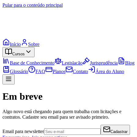
Pular para o conteúdo principal
Início
Sobre
Cursos
Base de Conhecimento
Legislação
Jurisprudência
Blog
Glossário
FAQ
Planos
Contato
Área do Aluno
Em breve
Algo novo está chegando para quem trabalha com licitações e
contratos. Cadastre seu email para ser avisado primeiro.
Email para newsletter
Cadastrar