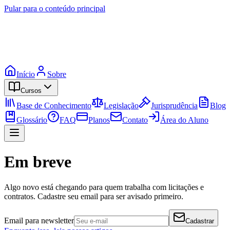
Pular para o conteúdo principal
Início
Sobre
Cursos
Base de Conhecimento
Legislação
Jurisprudência
Blog
Glossário
FAQ
Planos
Contato
Área do Aluno
Em breve
Algo novo está chegando para quem trabalha com licitações e
contratos. Cadastre seu email para ser avisado primeiro.
Email para newsletter
Cadastrar