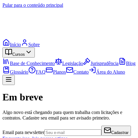
Pular para o conteúdo principal
Início
Sobre
Cursos
Base de Conhecimento
Legislação
Jurisprudência
Blog
Glossário
FAQ
Planos
Contato
Área do Aluno
Em breve
Algo novo está chegando para quem trabalha com licitações e
contratos. Cadastre seu email para ser avisado primeiro.
Email para newsletter
Cadastrar