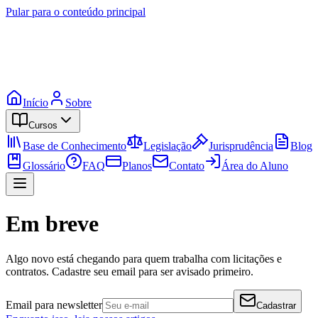
Pular para o conteúdo principal
Início
Sobre
Cursos
Base de Conhecimento
Legislação
Jurisprudência
Blog
Glossário
FAQ
Planos
Contato
Área do Aluno
Em breve
Algo novo está chegando para quem trabalha com licitações e
contratos. Cadastre seu email para ser avisado primeiro.
Email para newsletter
Cadastrar